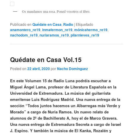
Os mandamos una rosa. Poned vosotros el libro.
Publicado en
Quédate en Casa
,
Radio
|
Etiquetado
anamontero_re19
,
inmafermon_re19
,
mónicahermo_re19
,
nachodom_re19
,
nuriaramos_re19
,
pilarnieves_re19
Quédate en Casa Vol.15
Posted on
22 abril, 2020
por
Nacho Domínguez
En este Volumen 15 de Radio Luna podréis escuchar a
Miguel Ángel Lama, profesor de Literatura Española en la
Universidad de Extremadura. La música del guitarrista
emeritense Luis Rodríguez Madrid. Una nueva entrega de la
sección “Todos juntos hacemos un Albarregas más Verde y
Morado” a cargo de Nuria Ramos. Un nuevo relato de
alumnos de 2º de Bachillerato A, hoy el de Marco Gravera.
Una nueva entrega de Extremadura Secreta a cargo de Israel
J. Espino. Y también la música de El Kanka, Rozalén y