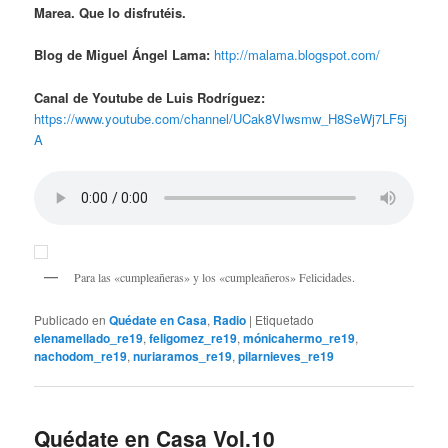
Marea. Que lo disfrutéis.
Blog de Miguel Ángel Lama:
http://malama.blogspot.com/
Canal de Youtube de Luis Rodríguez:
https://www.youtube.com/channel/UCak8VIwsmw_H8SeWj7LF5j
A
Para las «cumpleañeras» y los «cumpleañeros» Felicidades.
Publicado en
Quédate en Casa
,
Radio
|
Etiquetado
elenamellado_re19
,
feligomez_re19
,
mónicahermo_re19
,
nachodom_re19
,
nuriaramos_re19
,
pilarnieves_re19
Quédate en Casa Vol.10