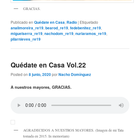
GRACIAS.
Publicado en
Quédate en Casa
,
Radio
|
Etiquetado
analimoreira_re19
,
bearod_re19
,
fedebenitez_re19
,
miguelserra_re19
,
nachodom_re19
,
nuriaramos_re19
,
pilarnieves_re19
Quédate en Casa Vol.22
Posted on
8 junio, 2020
por
Nacho Domínguez
A nuestros mayores, GRACIAS.
AGRADECIDOS A NUESTROS MAYORES. (Imagen de mi Tata
tomada en 2015. In memoriam)