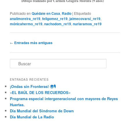
Dibujo realizado por Carmen Gragera Moreira (9 años)
Publicado en
Quédate en Casa
,
Radio
|
Etiquetado
analimoreira_re19
,
feligomez_re19
,
jaimecovarsí_re19
,
mónicahermo_re19
,
nachodom_re19
,
nuriaramos_re19
N
←
Entradas más antiguas
a
v
e
B
g
u
a
s
c
c
ENTRADAS RECIENTES
a
i
¡Ondas sin Fronteras! 🌍🎙️
r
ó
«EL BAÚL DE LOS RECUERDOS»
n
Programa especial intergeneracional con mayores de Reyes
d
Huertas.
e
Día Mundial del Síndrome de Down
e
Día Mundial de La Radio
n
t