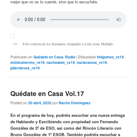
mejor que no os lo cuente, sino que lo escuchéis.
Foto cortesía de los hermanos Alejandro y Lola Arias Mellado.
Publicado en
Quédate en Casa
,
Radio
|
Etiquetado
feligomez_re19
,
mónicahermo_re19
,
nachodom_re19
,
nuriaramos_re19
,
pilarnieves_re19
Quédate en Casa Vol.17
Posted on
30 abril, 2020
por
Nacho Domínguez
En el programa de hoy, podréis escuchar una nueva entrega
de Hablando y Escribiendo con propiedad con Fernando
Gonzáles de 2º de ESO, así como del Rincón Literario con
Bruno González de 1º ESOB. También podréis escuchar a