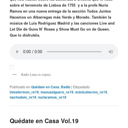
sobre el terremoto de Lisboa de 1755 y a la profe Nuria
Ramos en una nueva entrega de la sección Todos Juntos
Hacemos un Albarregas más Verde y Morado. También la
música de Luis Rodríguez Madrid y las canciones Live and
Let Die de Guns N’ Roses y Show Must Go on de Queen.
Que lo disfrutéis.
Radio Luna os espera.
Publicado en
Quédate en Casa
,
Radio
|
Etiquetado
inmafermon_re19
,
manusalguero_re19
,
mónicahermo_re19
,
nachodom_re19
,
nuriaramos_re19
Quédate en Casa Vol.19