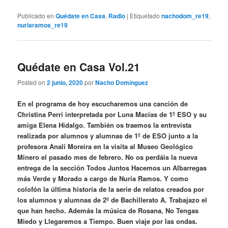
Publicado en
Quédate en Casa
,
Radio
|
Etiquetado
nachodom_re19
,
nuriaramos_re19
Quédate en Casa Vol.21
Posted on
2 junio, 2020
por
Nacho Domínguez
En el programa de hoy escucharemos una canción de
Christina Perri interpretada por Luna Macías de 1º ESO y su
amiga Elena Hidalgo. También os traemos la entrevista
realizada por alumnos y alumnas de 1º de ESO junto a la
profesora Analí Moreira en la visita al Museo Geológico
Minero el pasado mes de febrero. No os perdáis la nueva
entrega de la sección Todos Juntos Hacemos un Albarregas
más Verde y Morado a cargo de Nuria Ramos. Y como
colofón la última historia de la serie de relatos creados por
los alumnos y alumnas de 2º de Bachillerato A. Trabajazo el
que han hecho. Además la música de Rosana, No Tengas
Miedo y Llegaremos a Tiempo. Buen viaje por las ondas.