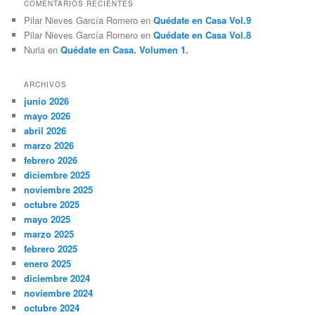
COMENTARIOS RECIENTES
r
Pilar Nieves García Romero
en
Quédate en Casa Vol.9
a
Pilar Nieves García Romero
en
Quédate en Casa Vol.8
d
Nuria
en
Quédate en Casa. Volumen 1.
a
s
ARCHIVOS
junio 2026
mayo 2026
abril 2026
marzo 2026
febrero 2026
diciembre 2025
noviembre 2025
octubre 2025
mayo 2025
marzo 2025
febrero 2025
enero 2025
diciembre 2024
noviembre 2024
octubre 2024