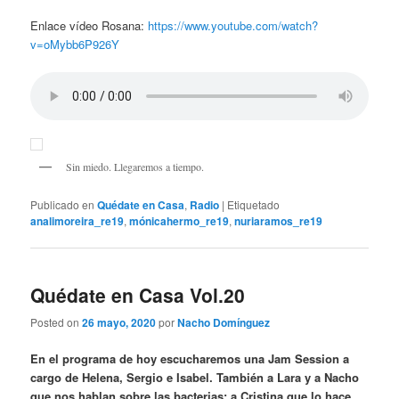
Enlace vídeo Rosana:
https://www.youtube.com/watch?
v=oMybb6P926Y
Sin miedo. Llegaremos a tiempo.
Publicado en
Quédate en Casa
,
Radio
|
Etiquetado
analimoreira_re19
,
mónicahermo_re19
,
nuriaramos_re19
Quédate en Casa Vol.20
Posted on
26 mayo, 2020
por
Nacho Domínguez
En el programa de hoy escucharemos una Jam Session a
cargo de Helena, Sergio e Isabel. También a Lara y a Nacho
que nos hablan sobre las bacterias; a Cristina que lo hace