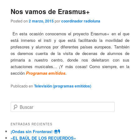
n
c
Nos vamos de Erasmus+
i
Posted on
2 marzo, 2015
por
coordinador radioluna
p
a
En esta ocasión conocemos el proyecto Erasmus+ en el que
l
está inmerso el insti y que está facilitando la movilidad de
profesores y alumnos por diferentes países europeos. También
os daremos cuenta de la visita de decenas de alumnos de
primaria a nuestro centro, donde nos deleitaron con sus
actuaciones musicales… ¡Y más cosas! Como siempre, en la
sección
Programas emitidos
.
Publicado en
Televisión (programas emitidos)
B
u
s
c
ENTRADAS RECIENTES
a
¡Ondas sin Fronteras! 🌍🎙️
r
«EL BAÚL DE LOS RECUERDOS»