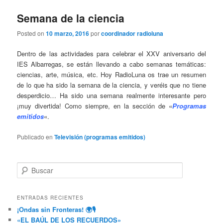
n
c
Semana de la ciencia
i
Posted on
10 marzo, 2016
por
coordinador radioluna
p
a
Dentro de las actividades para celebrar el XXV aniversario del
l
IES Albarregas, se están llevando a cabo semanas temáticas:
ciencias, arte, música, etc. Hoy RadioLuna os trae un resumen
de lo que ha sido la semana de la ciencia, y veréis que no tiene
desperdicio… Ha sido una semana realmente interesante pero
¡muy divertida! Como siempre, en la sección de «
Programas
emitidos
«.
Publicado en
Televisión (programas emitidos)
B
u
s
c
ENTRADAS RECIENTES
a
¡Ondas sin Fronteras! 🌍🎙️
r
«EL BAÚL DE LOS RECUERDOS»