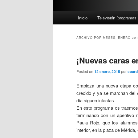
M
Inicio
Televisión (programas 
e
n
ú
ARCHIVO POR MESES:
ENERO 20
p
r
¡Nuevas caras e
i
n
Posted on
12 enero, 2015
por
coord
c
i
Empieza una nueva etapa co
p
crecido y ya se marchan del c
a
día siguen intactas.
l
En este programa os traemos
terminando con un aperitivo 
Paula Rojo, que los alumnos 
interior, en la plaza de Mérida