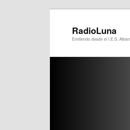
Ir
Ir
al
al
contenido
contenido
RadioLuna
principal
secundario
Emitiendo desde el I.E.S. Albar