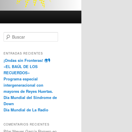
B
u
s
c
ENTRADAS RECIENTES
a
¡Ondas sin Fronteras! 🌍🎙️
r
«EL BAÚL DE LOS
RECUERDOS»
Programa especial
intergeneracional con
mayores de Reyes Huertas.
Día Mundial del Síndrome de
Down
Día Mundial de La Radio
COMENTARIOS RECIENTES
Pilar Nieves García Romero
en