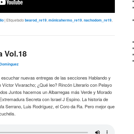
io
|
Etiquetado
bearod_re19
,
mónicahermo_re19
,
nachodom_re19
,
 Vol.18
Domínguez
s escuchar nuevas entregas de las secciones Hablando y
 Víctor Vivaracho; ¿Qué leo? Rincón Literario con Pelayo
odos Juntos hacemos un Albarregas más Verde y Morado
Extremadura Secreta con Israel J Espino. La historia de
a Serrano, Luis Rodríguez, el Coro da Ra. Pero mejor que
scuchéis.