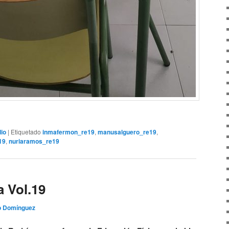
io
|
Etiquetado
inmafermon_re19
,
manusalguero_re19
,
19
,
nuriaramos_re19
 Vol.19
 Domínguez