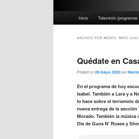
M
Inicio
Televisión (programas 
e
n
ú
ARCHIVO POR MESES:
MAYO 2020
p
r
Quédate en Casa
i
n
Posted on
26 mayo, 2020
por
Nacho
c
i
En el programa de hoy escu
p
Isabel. También a Lara y a N
a
lo hace sobre el terremoto 
l
nueva entrega de la secció
Morado. También la música d
Die de Guns N’ Roses y Show