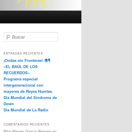
B
u
s
c
ENTRADAS RECIENTES
a
¡Ondas sin Fronteras! 🌍🎙️
r
«EL BAÚL DE LOS
RECUERDOS»
Programa especial
intergeneracional con
mayores de Reyes Huertas.
Día Mundial del Síndrome de
Down
Día Mundial de La Radio
COMENTARIOS RECIENTES
Pilar Nieves García Romero
en