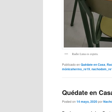
Radio Luna os espera.
Publicado en
Quédate en Casa
,
Rad
mónicahermo_re19
,
nachodom_re
Quédate en Casa
Posted on
14 mayo, 2020
por
Nacho