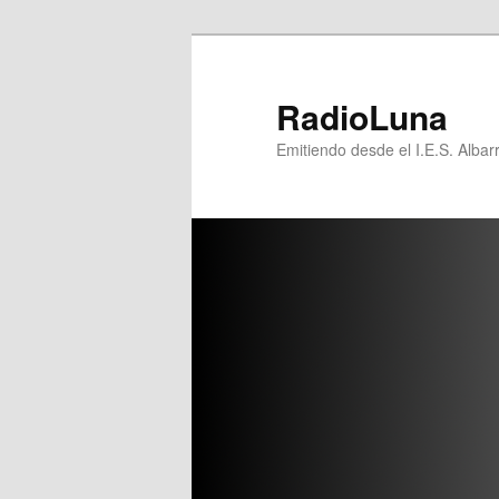
Ir
Ir
al
al
contenido
contenido
RadioLuna
principal
secundario
Emitiendo desde el I.E.S. Albar