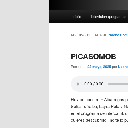
M
Inicio
Televisión (programas 
e
n
ú
Nacho Dom
ARCHIVO DEL AUTOR:
p
r
PICASOMOB
i
n
Posted on
23 mayo, 2025
por
Nacho
c
i
p
a
l
Hoy en nuestro » Albarregas p
Sofía Torralba, Layra Polo y N
en el programa de intercambio
quieres descubrirlo , no te lo 