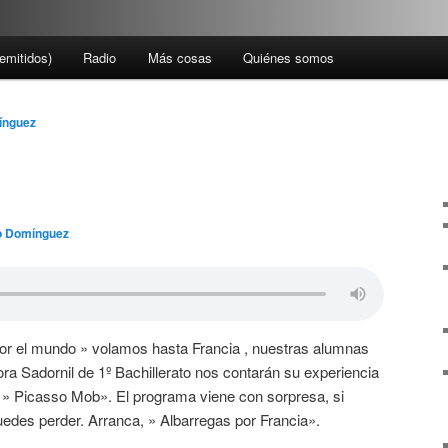
emitidos)
Radio
Más cosas
Quiénes somos
ínguez
 Domínguez
or el mundo » volamos hasta Francia , nuestras alumnas
ora Sadornil de 1º Bachillerato nos contarán su experiencia
 » Picasso Mob». El programa viene con sorpresa, si
puedes perder. Arranca, » Albarregas por Francia».