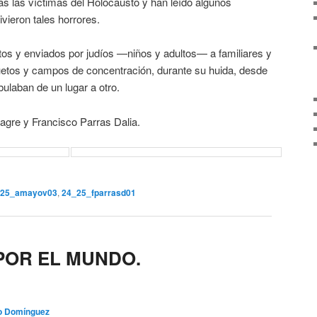
s las víctimas del Holocausto y han leído algunos
vieron tales horrores.
tos y enviados por judíos —niños y adultos— a familiares y
etos y campos de concentración, durante su huida, desde
ulaban de un lugar a otro.
agre y Francisco Parras Dalia.
_25_amayov03
,
24_25_fparrasd01
OR EL MUNDO.
o Domínguez