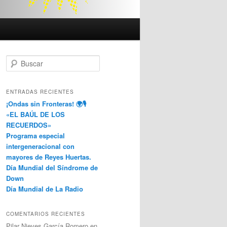
B
u
s
c
ENTRADAS RECIENTES
a
¡Ondas sin Fronteras! 🌍🎙️
r
«EL BAÚL DE LOS
RECUERDOS»
Programa especial
intergeneracional con
mayores de Reyes Huertas.
Día Mundial del Síndrome de
Down
Día Mundial de La Radio
COMENTARIOS RECIENTES
Pilar Nieves García Romero
en