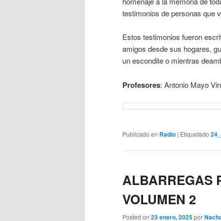
homenaje a la memoria de toda
testimonios de personas que vi
Estos testimonios fueron escri
amigos desde sus hogares, gu
un escondite o mientras deamb
Profesores
: Antonio Mayo Vin
Publicado en
Radio
|
Etiquetado
24
ALBARREGAS P
VOLUMEN 2
Posted on
23 enero, 2025
por
Nach