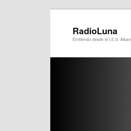
Ir
Ir
al
al
contenido
contenido
RadioLuna
principal
secundario
Emitiendo desde el I.E.S. Albar