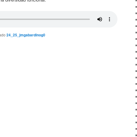
tado
24_25_jmgabardinog0