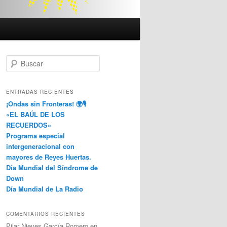
B
u
s
c
ENTRADAS RECIENTES
a
¡Ondas sin Fronteras! 🌍🎙️
r
«EL BAÚL DE LOS
RECUERDOS»
Programa especial
intergeneracional con
mayores de Reyes Huertas.
Día Mundial del Síndrome de
Down
Día Mundial de La Radio
COMENTARIOS RECIENTES
Pilar Nieves García Romero
en