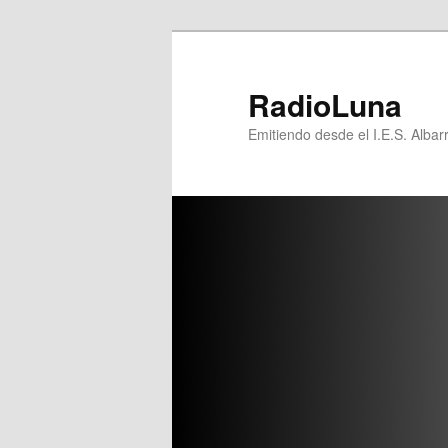
Ir
Ir
al
al
contenido
contenido
RadioLuna
principal
secundario
Emitiendo desde el I.E.S. Albar