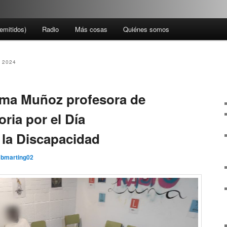
emitidos)
Radio
Más cosas
Quiénes somos
 2024
tima Muñoz profesora de
oria por el Día
 la Discapacidad
bmarting02