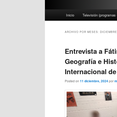
M
Inicio
Televisión (programas 
e
n
ú
ARCHIVO POR MESES:
DICIEMBRE
p
r
Entrevista a Fá
i
n
Geografía e Hist
c
i
Internacional de
p
a
Posted on
11 diciembre, 2024
por
m
l