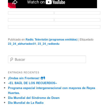
Publicado en
Radio
,
Televisión (programas emitidos)
|
Etiquetado
23_24_abhurtadoc01
,
23_24_radioedu
B
u
s
c
ENTRADAS RECIENTES
a
¡Ondas sin Fronteras! 🌍🎙️
r
«EL BAÚL DE LOS RECUERDOS»
Programa especial intergeneracional con mayores de Reyes
Huertas.
Día Mundial del Síndrome de Down
Día Mundial de La Radio