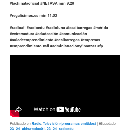
#lachinataoficial #NETASA min 9:28
#regalisimos.es min 11:03
#radioafi #radioedu #radioluna #iesalbarregas #mérida
#extremadura #edudcación #comunicación
#auladeemprendimiento #aealbarregas #empresas
#emprendimiento #afi #administraciónyfinanzas #fp
Publicado en
Radio
,
Televisión (programas emitidos)
|
Etiquetado
23_24_abhurtadoc01
,
23_24_radioedu