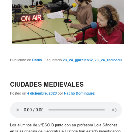
Publicado en
Radio
|
Etiquetado
23_24_jgarciab82
,
23_24_radioedu
CIUDADES MEDIEVALES
Posted on
4 diciembre, 2023
por
Nacho Domínguez
Los alumnos de 2ºESO D junto con su profesora Lola Sánchez
en la asignatura de Geografía e Historia han estado investigando