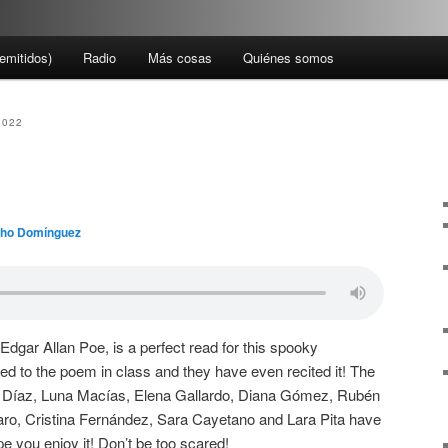
emitidos)
Radio
Más cosas
Quiénes somos
2022
ho Domínguez
Edgar Allan Poe, is a perfect read for this spooky
d to the poem in class and they have even recited it! The
án Díaz, Luna Macías, Elena Gallardo, Diana Gómez, Rubén
aro, Cristina Fernández, Sara Cayetano and Lara Pita have
pe you enjoy it! Don’t be too scared!