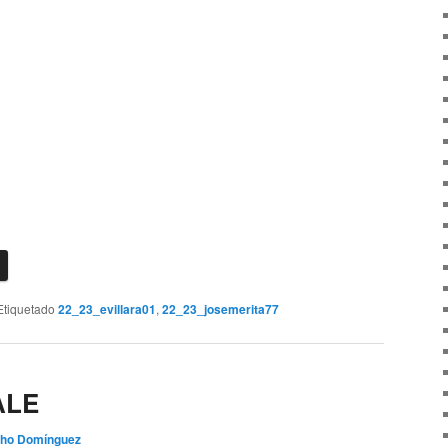
Etiquetado
22_23_evillara01
,
22_23_josemerita77
ALE
ho Domínguez