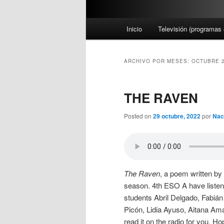
M
Inicio
Televisión (programas 
e
n
ú
ARCHIVO POR MESES:
OCTUBRE 
p
r
THE RAVEN
i
n
Posted on
29 octubre, 2022
por
Nac
c
i
p
a
l
The Raven
, a poem written by 
season. 4th ESO A have listene
students Abril Delgado, Fabi
Picón, Lidia Ayuso, Aitana Am
read it on the radio for you. Ho