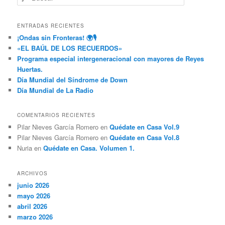
u
s
c
ENTRADAS RECIENTES
a
¡Ondas sin Fronteras! 🌍🎙️
r
«EL BAÚL DE LOS RECUERDOS»
Programa especial intergeneracional con mayores de Reyes
Huertas.
Día Mundial del Síndrome de Down
Día Mundial de La Radio
COMENTARIOS RECIENTES
Pilar Nieves García Romero
en
Quédate en Casa Vol.9
Pilar Nieves García Romero
en
Quédate en Casa Vol.8
Nuria
en
Quédate en Casa. Volumen 1.
ARCHIVOS
junio 2026
mayo 2026
abril 2026
marzo 2026