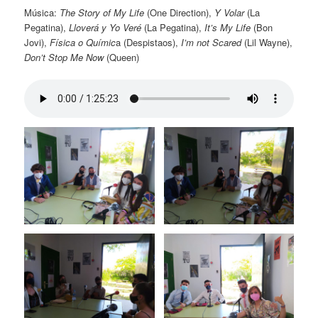
Música:
The Story of My Life
(One Direction),
Y Volar
(La
Pegatina),
Lloverá y Yo Veré
(La Pegatina),
It’s My Life
(Bon
Jovi),
Física o Químic
a (Despistaos),
I’m not Scared
(Lil Wayne),
Don’t Stop Me Now
(Queen)