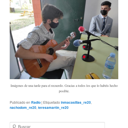
Imágenes de una tarde para el recuerdo. Gracias a todos los que lo habéis hecho
posible.
Publicado en
Radio
|
Etiquetado
inmacasillas_re20
,
nachodom_re20
,
teresamartin_re20
B