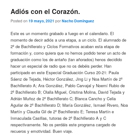
n
c
Adiós con el Corazón.
i
Posted on
19 mayo, 2021
por
Nacho Domínguez
p
a
Este es un momento grabado a fuego en el calendario. El
l
momento de decir adiós a una etapa, a un ciclo. El alumnado de
2º de Bachillerato y Ciclos Formativos acaban esta etapa de
formación y, como quiera que no hemos podido tener un acto de
graduación como los de antaño (tan añorados) henos decidido
hacer un especial de radio que no os debéis perder. Han
participado en este Especial Graduación Curso 20-21: Paula
Sáenz de Tejada, Héctor González, Jing Li y Noa Martín de 2º
Bachillerato A; Ara González, Pablo Carvajal y Noemí Rubio de
2º Bachillerato B; Olalla Miguel, Cristina Molina, David Tejada y
Adrián Muñoz de 2º Bachillerato C; Blanca Cancho y Celia
Aguilar de 2º Bachillerato D; María González, Ismael Rivero, Noa
Martín y Claudia Gil de 2º Bachillerato E; Teresa Martín e
Inmaculada Casillas, tutoras de 2º Bachillerato A y C
respectivamente. No os perdáis este programa cargado de
recueros y emotividad. Buen viaje.