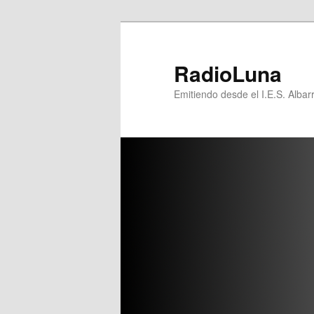
Ir
Ir
al
al
contenido
contenido
RadioLuna
principal
secundario
Emitiendo desde el I.E.S. Albar