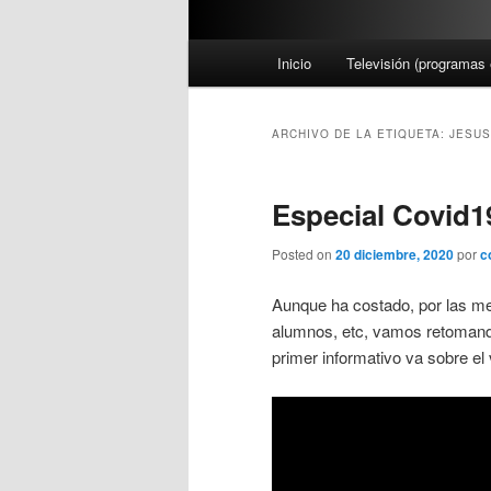
M
Inicio
Televisión (programas 
e
n
ú
ARCHIVO DE LA ETIQUETA:
JESUS
p
r
Especial Covid1
i
n
Posted on
20 diciembre, 2020
por
c
c
i
Aunque ha costado, por las me
p
alumnos, etc, vamos retomand
a
primer informativo va sobre el
l