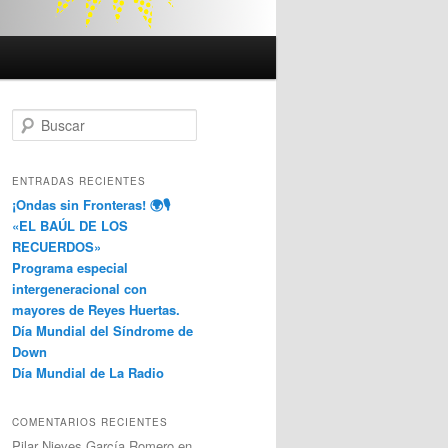
B
u
s
c
ENTRADAS RECIENTES
a
¡Ondas sin Fronteras! 🌍🎙️
r
«EL BAÚL DE LOS
RECUERDOS»
Programa especial
intergeneracional con
mayores de Reyes Huertas.
Día Mundial del Síndrome de
Down
Día Mundial de La Radio
COMENTARIOS RECIENTES
Pilar Nieves García Romero
en