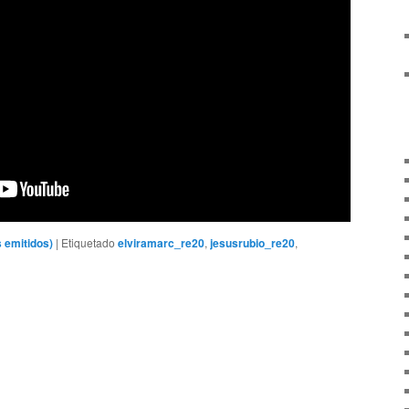
 emitidos)
|
Etiquetado
elviramarc_re20
,
jesusrubio_re20
,