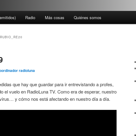
emitidos)
Radio
Más cosas
Quiénes somos
RUBIO_RE20
9
oordinador radioluna
didas que hay que guardar para ir entrevistando a profes,
o el vuelo en RadioLuna TV. Como era de esperar, nuestro
 virus… y cómo nos está afectando en nuestro día a día.