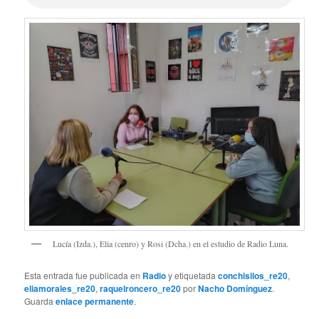
Lucía (Izda.), Elia (cenro) y Rosi (Dcha.) en el estudio de Radio Luna.
Esta entrada fue publicada en
Radio
y etiquetada
conchisilos_re20
,
eliamorales_re20
,
raquelroncero_re20
por
Nacho Domínguez
.
Guarda
enlace permanente
.