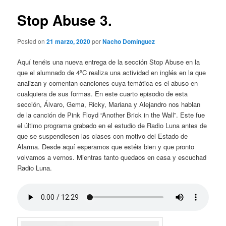
n
v
c
e
Stop Abuse 3.
i
g
p
a
Posted on
21 marzo, 2020
por
Nacho Domínguez
a
c
l
i
Aquí tenéis una nueva entrega de la sección Stop Abuse en la
ó
que el alumnado de 4ºC realiza una actividad en inglés en la que
n
analizan y comentan canciones cuya temática es el abuso en
d
cualquiera de sus formas. En este cuarto episodio de esta
e
sección, Álvaro, Gema, Ricky, Mariana y Alejandro nos hablan
e
de la canción de Pink Floyd “Another Brick in the Wall”. Este fue
n
el último programa grabado en el estudio de Radio Luna antes de
t
que se suspendiesen las clases con motivo del Estado de
r
Alarma. Desde aquí esperamos que estéis bien y que pronto
a
volvamos a vernos. Mientras tanto quedaos en casa y escuchad
d
Radio Luna.
a
s