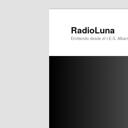
Ir
al
contenido
RadioLuna
principal
Emitiendo desde el I.E.S. Albar