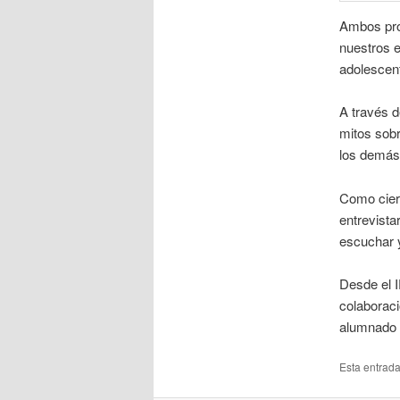
Ambos pro
nuestros e
adolescen
A través d
mitos sobr
los demás
Como cierr
entrevista
escuchar y
Desde el 
colaboraci
alumnado u
Esta entrad