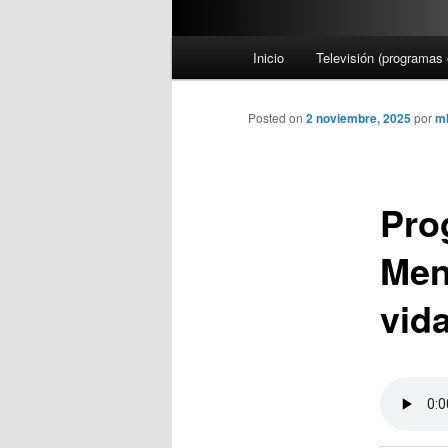
M
Inicio
Televisión (programas 
e
n
ú
Posted on
2 noviembre, 2025
por
m
p
r
i
Pro
n
c
Men
i
p
vid
a
l