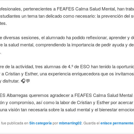
fesionales, pertenecientes a FEAFES Calma Salud Mental, han trab
studiantes un tema tan delicado como necesario: la prevención del su
tes.
e diversas sesiones, el alumnado ha podido reflexionar, aprender y d
e la salud mental, comprendiendo la importancia de pedir ayuda y de
.
e de la actividad, tres alumnas de 4.º de ESO han tenido la oportuni
r a Cristian y Esther, una experiencia enriquecedora que os invitamos
 disfrutar. 🎧💬
IES Albarregas queremos agradecer a FEAFES Calma Salud Mental
ón y compromiso, así como la labor de Cristian y Esther por acercar 
na visión tan necesaria sobre la salud mental y el bienestar emocion
a fue publicada en
Sin categoría
por
mbmarting02
. Guarda el
enlace permanente