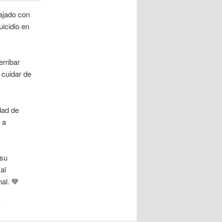
ajado con
icidio en
erribar
 cuidar de
dad de
 a
 su
al
al. 💙
.