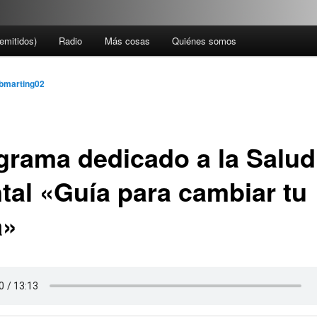
emitidos)
Radio
Más cosas
Quiénes somos
bmarting02
grama dedicado a la Salud
tal «Guía para cambiar tu
a»