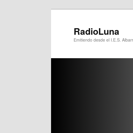
Ir
al
contenido
RadioLuna
principal
Emitiendo desde el I.E.S. Albar