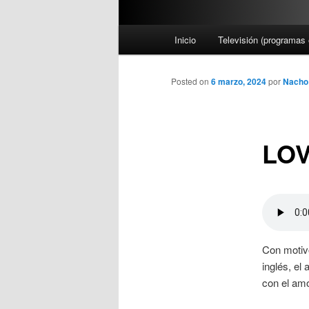
M
Inicio
Televisión (programas 
e
n
ú
Posted on
6 marzo, 2024
por
Nacho
p
r
i
LOV
n
c
i
p
a
l
Con motivo
inglés, el
con el am