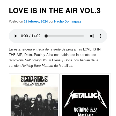
n
v
c
e
LOVE IS IN THE AIR VOL.3
i
g
p
a
Posted on
29 febrero, 2024
por
Nacho Domínguez
a
c
l
i
ó
n
d
En esta tercera entrega de la serie de programas LOVE IS IN
e
THE AIR, Delia, Paula y Alba nos hablan de la canción de
e
Scorpions
Still Loving You
y Elena y Sofía nos hablan de la
n
canción
Nothing Else Matters
de Metallica.
t
r
a
d
a
s