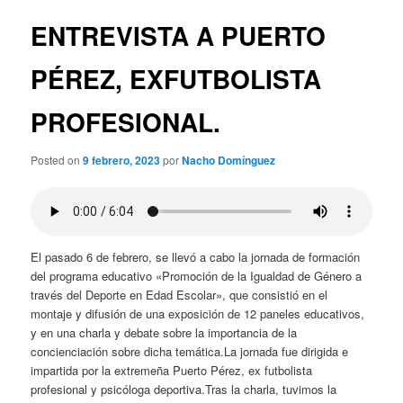
n
v
c
e
ENTREVISTA A PUERTO
i
g
p
a
PÉREZ, EXFUTBOLISTA
a
c
l
i
PROFESIONAL.
ó
n
d
Posted on
9 febrero, 2023
por
Nacho Domínguez
e
e
n
t
r
El pasado 6 de febrero, se llevó a cabo la jornada de formación
a
del programa educativo «Promoción de la Igualdad de Género a
d
través del Deporte en Edad Escolar», que consistió en el
a
montaje y difusión de una exposición de 12 paneles educativos,
s
y en una charla y debate sobre la importancia de la
concienciación sobre dicha temática.La jornada fue dirigida e
impartida por la extremeña Puerto Pérez, ex futbolista
profesional y psicóloga deportiva.Tras la charla, tuvimos la