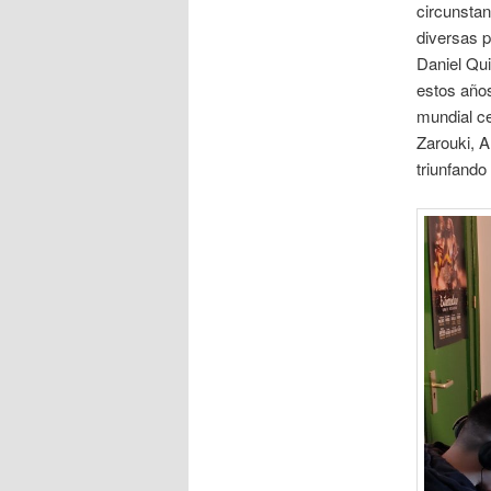
circunsta
diversas p
Daniel Qui
estos año
mundial c
Zarouki, 
triunfando