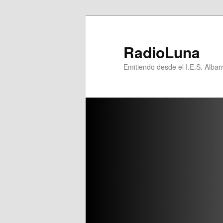
Ir
al
contenido
RadioLuna
principal
Emitiendo desde el I.E.S. Albar