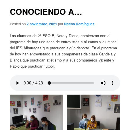
n
v
c
e
CONOCIENDO A…
i
g
p
a
Posted on
2 noviembre, 2021
por
Nacho Domínguez
a
c
l
i
Las alumnas de 2º ESO E, Nora y Diana, comienzan con el
ó
programa de hoy una serie de entrevistas a alumnos y alumnas
n
del IES Albarregas que practican algún deporte. En el programa
d
de hoy han entrevistado a sus compañeras de clase Candela y
e
Blanca que practican atletismo y a sus compañeros Vicente y
e
Pablo que practican fútbol.
n
t
r
a
d
a
s