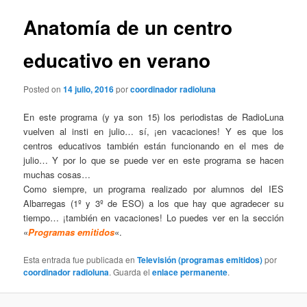
n
v
c
e
Anatomía de un centro
i
g
p
a
educativo en verano
a
c
l
i
Posted on
14 julio, 2016
por
coordinador radioluna
ó
n
En este programa (y ya son 15) los periodistas de RadioLuna
d
vuelven al insti en julio… sí, ¡en vacaciones! Y es que los
e
centros educativos también están funcionando en el mes de
e
julio… Y por lo que se puede ver en este programa se hacen
n
muchas cosas…
t
Como siempre, un programa realizado por alumnos del IES
r
Albarregas (1º y 3º de ESO) a los que hay que agradecer su
a
tiempo… ¡también en vacaciones! Lo puedes ver en la sección
d
«
Programas emitidos
«.
a
s
Esta entrada fue publicada en
Televisión (programas emitidos)
por
coordinador radioluna
. Guarda el
enlace permanente
.